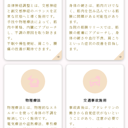
自律神経調整とは、交感神経
身体の硬さは、筋肉だけでな
と副交感神経のバランスを正
く、筋肉を包み込んでいる筋
常な状態へと導く施術です。
膜に問題がある可能性があり
手技や物理療法によって、筋
ます。
肉や骨格、内臓にアプローチ
当院の筋膜リリースでは、筋
し、不調の原因を取り除きま
膜の癒着にアプローチし、身
す。
体の硬さや血行不良、肩こり
不眠や慢性便秘、肩こり、腰
といった症状の改善を目指し
痛の改善が期待できます。
ます。
物理療法
交通事故施術
物理療法とは、物理的なエネ
事故直後は、アドレナリンの
ルギーを使って身体の不調を
働きから自覚症状がないとい
解消していく施術です。
うことがあり、注意が必要で
電気療法や温熱療法、牽引療
す。