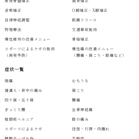
産後骨盤矯正
猫背矯正
姿勢矯正
O脚矯正・X脚矯正
自律神経調整
筋膜リリース
物理療法
交通事故施術
慢性疲労の改善メニュー
骨格矯正
スポーツによるケガの施術
慢性痛の改善メニュー
（再発予防）
（腰痛・肩こり・膝痛など）
症状一覧
頭痛
むちうち
寝違え・背中の痛み
肩こり
四十肩・五十肩
腰痛
ぎっくり腰
坐骨神経痛
椎間板ヘルニア
膝の痛み
スポーツによるケガ
捻挫・打撲・肉離れ
腱鞘炎・ばね指
不眠症