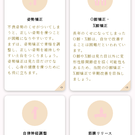
姿勢矯正
O脚矯正・
X脚矯正
不良姿勢のくせがついてしま
うと、正しい姿勢を保つこと
長年のくせになってしまった
が困難になりやすいです。
O脚・X脚は、自分で改善す
まずは、姿勢矯正で骨格を調
ることは困難だといわれてい
整し、正しい姿勢を維持しや
ます。
すい土台をつくりましょう。
O脚やX脚は見た目以外に変
姿勢矯正は見た目だけでな
形性膝関節症を招く可能性も
く、心身の健康を保つために
あるため、当院のO脚矯正・
も役に立ちます。
X脚矯正で早期改善を目指し
ましょう。
自律神経調整
筋膜リリース