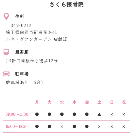
さくら接骨院
住所
〒349-0212
埼玉県白岡市新白岡3-41
ルネ・グランガーデン 店舗1F
最寄駅
JR新白岡駅から徒歩12分
駐車場
駐車場あり（6台）
月
火
水
木
金
土
日
祝
●
●
●
●
●
▲
✕
✕
08:00〜11:00
●
●
✕
●
●
✕
✕
✕
15:00〜18:30