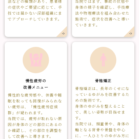
法などの種類があり、患者様
当院ではまず、事故の状態や
の症状やご要望に応じて、手
身体の様子を確認し、手技療
技では届かない深部組織にま
法や物理療法を組み合わせた
でアプローチしていきます。
施術で、症状を改善へと導い
ていきます。
慢性疲労の
骨格矯正
改善メニュー
骨格矯正は、長年のくせにな
っているゆがみを改善するた
慢性的な疲労感や、休養や睡
めの施術です。
眠を取っても回復がみられな
身体のゆがみを整えること
い疲労は、「慢性疲労症候
で、美しい姿勢が目指せま
群」が疑われます。
す。
当院では、疲労が取れない原
当院では、頭蓋骨や、身体の
因が身体のどの部位にあるの
軸となる背骨や骨盤を中心
か確認し、その部位を調整を
に、一人ひとりのゆがみ方に
して改善へと導きます。